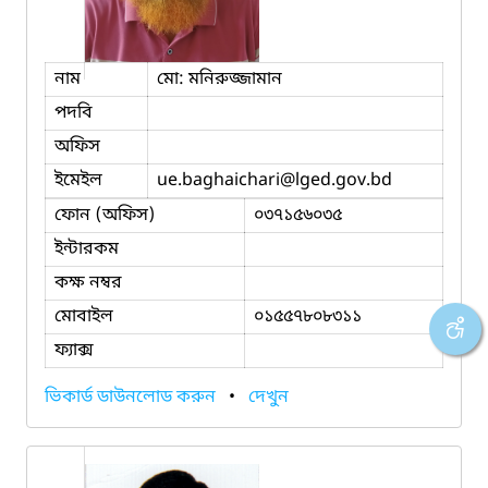
নাম
মো: মনিরুজ্জামান
পদবি
অফিস
ইমেইল
ue.baghaichari
@lged.gov.bd
ফোন (অফিস)
০৩৭১৫৬০৩৫
ইন্টারকম
কক্ষ নম্বর
মোবাইল
০১৫৫৭৮০৮৩১১
ফ্যাক্স
ভিকার্ড ডাউনলোড করুন
•
দেখুন