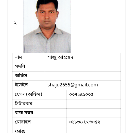
২
নাম
সাজু আহমেদ
পদবি
অফিস
ইমেইল
shaju2655
@gmail.com
ফোন (অফিস)
০৩৭১৫৬০৩৫
ইন্টারকম
কক্ষ নম্বর
মোবাইল
০১৮৩৬-৮৩৬০৫২
ফ্যাক্স