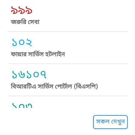
৯৯৯
জরুরি সেবা
১০২
ফায়ার সার্ভিস হটলাইন
১৬১০৭
বিআরটিএ সার্ভিস পোর্টাল (বিএসপি)
১০৩
সুপ্রীম কোর্ট হেল্পলাইন
সকল দেখুন