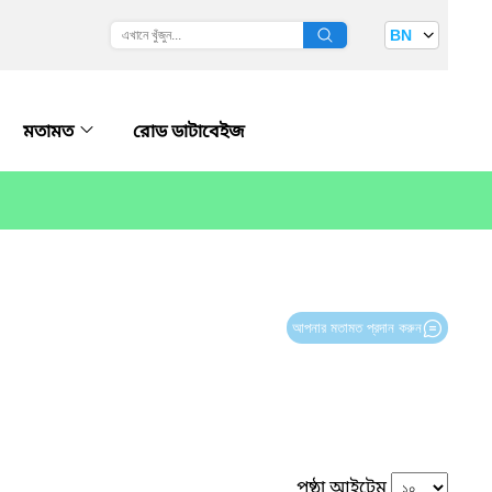
BN
মতামত
রোড ডাটাবেইজ
আপনার মতামত প্রদান করুন
পৃষ্ঠা আইটেম