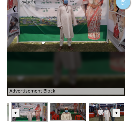
❮
❯
Sheba Box
🡸
🡺